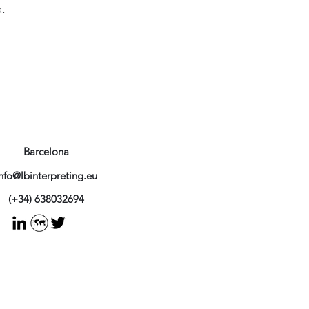
a.
Barcelona
nfo@lbinterpreting.eu
(+34) 638032694