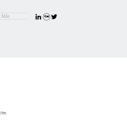
Más
cte.